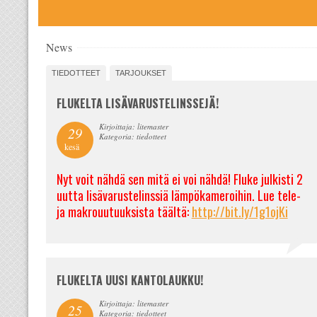
News
TIEDOTTEET
TARJOUKSET
FLUKELTA LISÄVARUSTELINSSEJÄ!
Kirjoittaja: litemaster
29
Kategoria: tiedotteet
kesä
Nyt voit nähdä sen mitä ei voi nähdä! Fluke julkisti 2
uutta lisävarustelinssiä lämpökameroihin. Lue tele-
ja makrouutuuksista täältä:
http://bit.ly/1g1ojKi
FLUKELTA UUSI KANTOLAUKKU!
Kirjoittaja: litemaster
25
Kategoria: tiedotteet