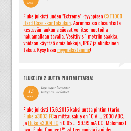
kesä
Fluke julkisti uuden "Extreme" -tyyppisen
CXT1000
Hard Case -kantolaukun
. Äärimmäisiä olosuhteita
kestävän laukun sisäosat voi itse muotoilla
haluamallaan tavalla. Vesitiivis 1 metriin saakka,
voidaan käyttää omia lukkoja, IP67 ja elinikäinen
takuu. Kysy lisää
myymälästämme
!
FLUKELTA 2 UUTTA PIHTIMITTARIA!
Kirjoittaja: litemaster
15
Kategoria: tiedotteet
kesä
Fluke julkisti 15.6.2015 kaksi uutta pihtimittaria.
Fluke a3003 FC
:n mittausalue on 10 A ... 2000 ADC,
ja
Fluke a3004 FC
:n 0.05 ... 99.99 mA DC. Molemmat
ovat Fluke Connect™ -yhteensopivia ja niiden