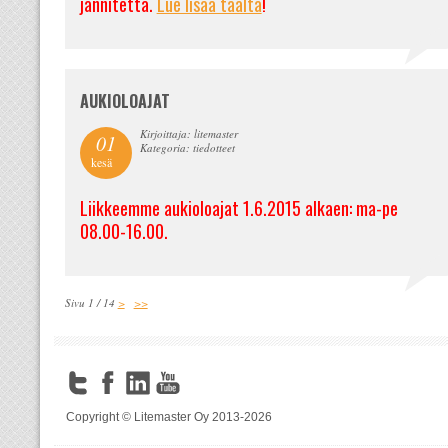
jännitettä.
Lue lisää täältä
!
AUKIOLOAJAT
Kirjoittaja: litemaster
01
Kategoria: tiedotteet
kesä
Liikkeemme aukioloajat 1.6.2015 alkaen: ma-pe
08.00-16.00.
Sivu 1 / 14
>
>>
Copyright © Litemaster Oy 2013-2026