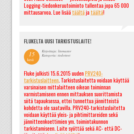
Logging-tiedonkeruutoiminto tallentaa jopa 65 000
mittausarvoa. Lue lisää
täältä
ja
täältä
!
FLUKELTA UUSI TARKISTUSLAITE!
Kirjoittaja: litemaster
15
Kategoria: tiedotteet
kesä
Fluke julkisti 15.6.2015 uuden
PRV240-
tarkistuslaitteen
. Tarkistuslaitetta voidaan käyttää
varsinaisen mittalaitteen oikean toiminnan
varmistamiseen ennen mittauksen suorittamista
siitä tapauksessa, ettei tunnettua jännitteistä
kohdetta ole saatavilla. PRV240-tarkistuslaitetta
voidaan käyttää yleis- ja pihtimittareiden sekä
jännitteenkoettimien ym. toimintakunnon
tarkistamiseen. Laite syöttää sekä AC- että DC-