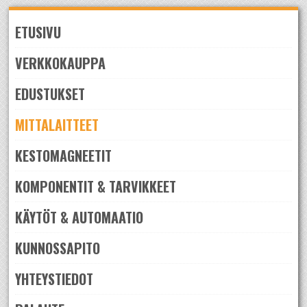
Skip
to
ETUSIVU
navigation
Skip
to
VERKKOKAUPPA
content
EDUSTUKSET
MITTALAITTEET
KESTOMAGNEETIT
KOMPONENTIT & TARVIKKEET
KÄYTÖT & AUTOMAATIO
KUNNOSSAPITO
YHTEYSTIEDOT