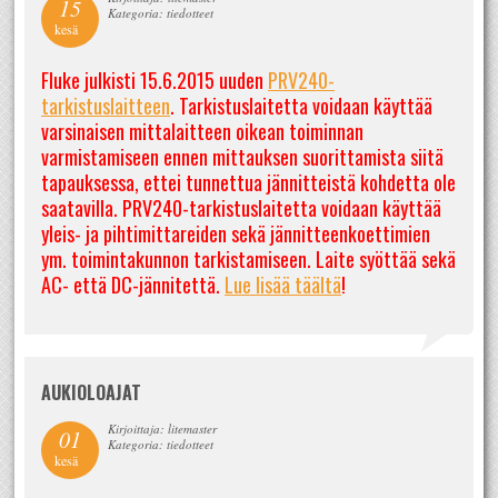
15
Kategoria: tiedotteet
kesä
Fluke julkisti 15.6.2015 uuden
PRV240-
tarkistuslaitteen
. Tarkistuslaitetta voidaan käyttää
varsinaisen mittalaitteen oikean toiminnan
varmistamiseen ennen mittauksen suorittamista siitä
tapauksessa, ettei tunnettua jännitteistä kohdetta ole
saatavilla. PRV240-tarkistuslaitetta voidaan käyttää
yleis- ja pihtimittareiden sekä jännitteenkoettimien
ym. toimintakunnon tarkistamiseen. Laite syöttää sekä
AC- että DC-jännitettä.
Lue lisää täältä
!
AUKIOLOAJAT
Kirjoittaja: litemaster
01
Kategoria: tiedotteet
kesä