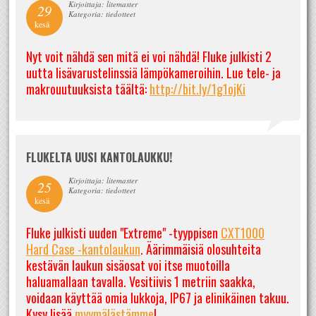
Kirjoittaja: litemaster
29
Kategoria: tiedotteet
kesä
Nyt voit nähdä sen mitä ei voi nähdä! Fluke julkisti 2
uutta lisävarustelinssiä lämpökameroihin. Lue tele- ja
makrouutuuksista täältä:
http://bit.ly/1g1ojKi
FLUKELTA UUSI KANTOLAUKKU!
Kirjoittaja: litemaster
25
Kategoria: tiedotteet
kesä
Fluke julkisti uuden "Extreme" -tyyppisen
CXT1000
Hard Case -kantolaukun
. Äärimmäisiä olosuhteita
kestävän laukun sisäosat voi itse muotoilla
haluamallaan tavalla. Vesitiivis 1 metriin saakka,
voidaan käyttää omia lukkoja, IP67 ja elinikäinen takuu.
Kysy lisää
myymälästämme
!