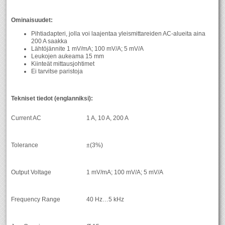
Ominaisuudet:
Pihtiadapteri, jolla voi laajentaa yleismittareiden AC-alueita aina
200 A saakka
Lähtöjännite 1 mV/mA; 100 mV/A; 5 mV/A
Leukojen aukeama 15 mm
Kiinteät mittausjohtimet
Ei tarvitse paristoja
Tekniset tiedot (englanniksi):
Current AC
1 A, 10 A, 200 A
Tolerance
±(3%)
Output Voltage
1 mV/mA; 100 mV/A; 5 mV/A
Frequency Range
40 Hz…5 kHz