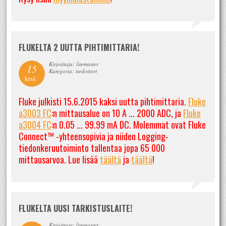
FLUKELTA 2 UUTTA PIHTIMITTARIA!
Kirjoittaja: litemaster
15
Kategoria: tiedotteet
kesä
Fluke julkisti 15.6.2015 kaksi uutta pihtimittaria.
Fluke
a3003 FC
:n mittausalue on 10 A ... 2000 ADC, ja
Fluke
a3004 FC
:n 0.05 ... 99.99 mA DC. Molemmat ovat Fluke
Connect™ -yhteensopivia ja niiden Logging-
tiedonkeruutoiminto tallentaa jopa 65 000
mittausarvoa. Lue lisää
täältä
ja
täältä
!
FLUKELTA UUSI TARKISTUSLAITE!
Kirjoittaja: litemaster