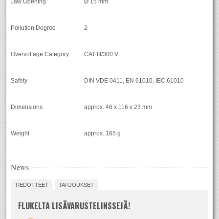
Jaw Opening
Ø 15 mm
Pollution Degree
2
Overvoltage Category
CAT III/300 V
Safety
DIN VDE 0411, EN 61010, IEC 61010
Dimensions
approx. 46 x 116 x 23 mm
Weight
approx. 165 g
News
TIEDOTTEET
TARJOUKSET
FLUKELTA LISÄVARUSTELINSSEJÄ!