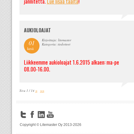
jännitettä.
Lue lisää täältä
!
AUKIOLOAJAT
Kirjoittaja: litemaster
01
Kategoria: tiedotteet
kesä
Liikkeemme aukioloajat 1.6.2015 alkaen: ma-pe
08.00-16.00.
Sivu 1 / 14
>
>>
Copyright © Litemaster Oy 2013-2026