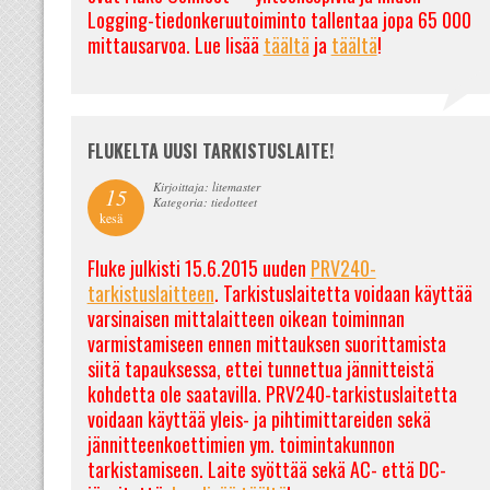
Logging-tiedonkeruutoiminto tallentaa jopa 65 000
mittausarvoa. Lue lisää
täältä
ja
täältä
!
FLUKELTA UUSI TARKISTUSLAITE!
Kirjoittaja: litemaster
15
Kategoria: tiedotteet
kesä
Fluke julkisti 15.6.2015 uuden
PRV240-
tarkistuslaitteen
. Tarkistuslaitetta voidaan käyttää
varsinaisen mittalaitteen oikean toiminnan
varmistamiseen ennen mittauksen suorittamista
siitä tapauksessa, ettei tunnettua jännitteistä
kohdetta ole saatavilla. PRV240-tarkistuslaitetta
voidaan käyttää yleis- ja pihtimittareiden sekä
jännitteenkoettimien ym. toimintakunnon
tarkistamiseen. Laite syöttää sekä AC- että DC-