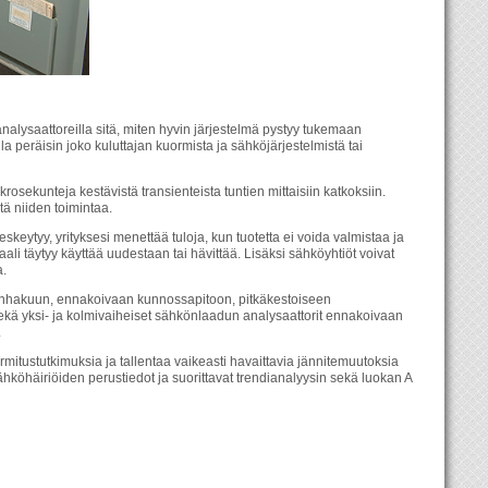
alysaattoreilla sitä, miten hyvin järjestelmä pystyy tukemaan
a peräisin joko kuluttajan kuormista ja sähköjärjestelmistä tai
sekunteja kestävistä transienteista tuntien mittaisiin katkoksiin.
itä niiden toimintaa.
keytyy, yrityksesi menettää tuloja, kun tuotetta ei voida valmistaa ja
iaali täytyy käyttää uudestaan tai hävittää. Lisäksi sähköyhtiöt voivat
a.
 vianhakuun, ennakoivaan kunnossapitoon, pitkäkestoiseen
sekä yksi- ja kolmivaiheiset sähkönlaadun analysaattorit ennakoivaan
.
itustutkimuksia ja tallentaa vaikeasti havaittavia jännitemuutoksia
ähköhäiriöiden perustiedot ja suorittavat trendianalyysin sekä luokan A