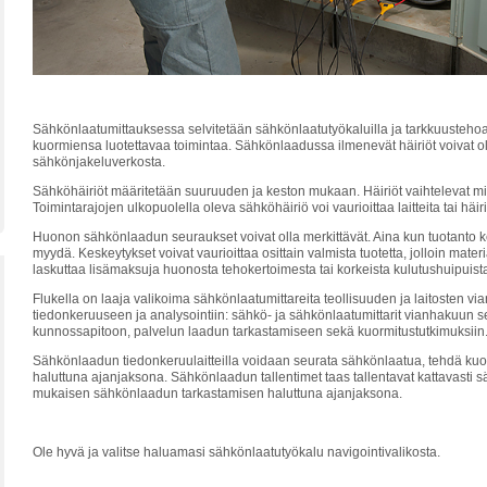
Sähkönlaatumittauksessa selvitetään sähkönlaatutyökaluilla ja tarkkuustehoan
kuormiensa luotettavaa toimintaa. Sähkönlaadussa ilmenevät häiriöt voivat oll
sähkönjakeluverkosta.
Sähköhäiriöt määritetään suuruuden ja keston mukaan. Häiriöt vaihtelevat mikro
Toimintarajojen ulkopuolella oleva sähköhäiriö voi vaurioittaa laitteita tai häir
Huonon sähkönlaadun seuraukset voivat olla merkittävät. Aina kun tuotanto kes
myydä. Keskeytykset voivat vaurioittaa osittain valmista tuotetta, jolloin mater
laskuttaa lisämaksuja huonosta tehokertoimesta tai korkeista kulutushuipuist
Flukella on laaja valikoima sähkönlaatumittareita teollisuuden ja laitosten
tiedonkeruuseen ja analysointiin: sähkö- ja sähkönlaatumittarit vianhakuun 
kunnossapitoon, palvelun laadun tarkastamiseen sekä kuormitustutkimuksiin
Sähkönlaadun tiedonkeruulaitteilla voidaan seurata sähkönlaatua, tehdä kuorm
haluttuna ajanjaksona. Sähkönlaadun tallentimet taas tallentavat kattavasti s
mukaisen sähkönlaadun tarkastamisen haluttuna ajanjaksona.
Ole hyvä ja valitse haluamasi sähkönlaatutyökalu navigointivalikosta.