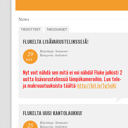
News
TIEDOTTEET
TARJOUKSET
FLUKELTA LISÄVARUSTELINSSEJÄ!
Kirjoittaja: litemaster
29
Kategoria: tiedotteet
kesä
Nyt voit nähdä sen mitä ei voi nähdä! Fluke julkisti 2
uutta lisävarustelinssiä lämpökameroihin. Lue tele-
ja makrouutuuksista täältä:
http://bit.ly/1g1ojKi
FLUKELTA UUSI KANTOLAUKKU!
Kirjoittaja: litemaster
25
Kategoria: tiedotteet