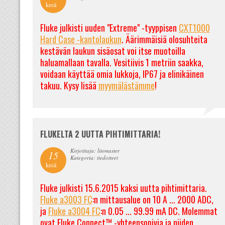
kesä
Fluke julkisti uuden "Extreme" -tyyppisen
CXT1000
Hard Case -kantolaukun
. Äärimmäisiä olosuhteita
kestävän laukun sisäosat voi itse muotoilla
haluamallaan tavalla. Vesitiivis 1 metriin saakka,
voidaan käyttää omia lukkoja, IP67 ja elinikäinen
takuu. Kysy lisää
myymälästämme
!
FLUKELTA 2 UUTTA PIHTIMITTARIA!
Kirjoittaja: litemaster
15
Kategoria: tiedotteet
kesä
Fluke julkisti 15.6.2015 kaksi uutta pihtimittaria.
Fluke a3003 FC
:n mittausalue on 10 A ... 2000 ADC,
ja
Fluke a3004 FC
:n 0.05 ... 99.99 mA DC. Molemmat
ovat Fluke Connect™ -yhteensopivia ja niiden