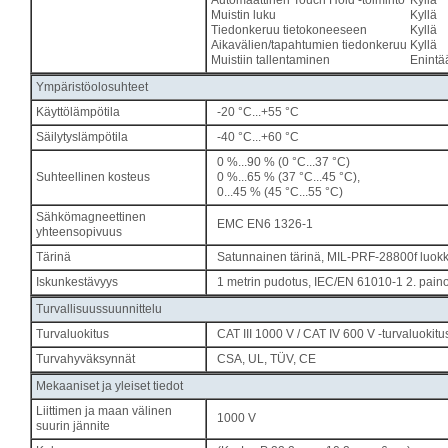
Muistin luku
Kyllä
Tiedonkeruu tietokoneeseen
Kyllä
Aikavälien/tapahtumien tiedonkeruu
Kyllä
Muistiin tallentaminen
Enintä
Ympäristöolosuhteet
Käyttölämpötila
-20 °C...+55 °C
Säilytyslämpötila
-40 °C...+60 °C
0 %...90 % (0 °C...37 °C)
Suhteellinen kosteus
0 %...65 % (37 °C...45 °C),
0...45 % (45 °C...55 °C)
Sähkömagneettinen
EMC EN6 1326-1
yhteensopivuus
Tärinä
Satunnainen tärinä, MIL-PRF-28800f luok
Iskunkestävyys
1 metrin pudotus, IEC/EN 61010-1 2. pain
Turvallisuussuunnittelu
Turvaluokitus
CAT III 1000 V / CAT IV 600 V -turvaluokitu
Turvahyväksynnät
CSA, UL, TÜV, CE
Mekaaniset ja yleiset tiedot
Liittimen ja maan välinen
1000 V
suurin jännite