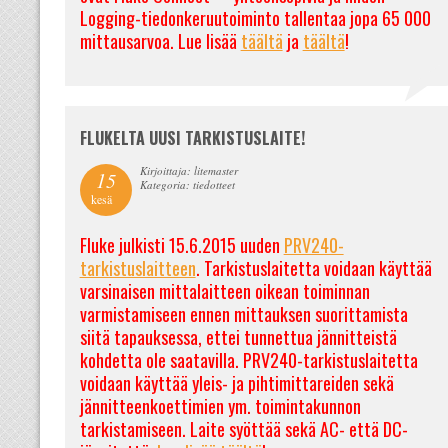
Logging-tiedonkeruutoiminto tallentaa jopa 65 000
mittausarvoa. Lue lisää
täältä
ja
täältä
!
FLUKELTA UUSI TARKISTUSLAITE!
Kirjoittaja: litemaster
15
Kategoria: tiedotteet
kesä
Fluke julkisti 15.6.2015 uuden
PRV240-
tarkistuslaitteen
. Tarkistuslaitetta voidaan käyttää
varsinaisen mittalaitteen oikean toiminnan
varmistamiseen ennen mittauksen suorittamista
siitä tapauksessa, ettei tunnettua jännitteistä
kohdetta ole saatavilla. PRV240-tarkistuslaitetta
voidaan käyttää yleis- ja pihtimittareiden sekä
jännitteenkoettimien ym. toimintakunnon
tarkistamiseen. Laite syöttää sekä AC- että DC-