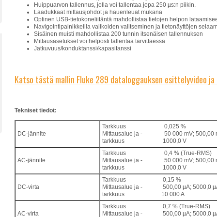
Huippuarvon tallennus, jolla voi tallentaa jopa 250 µs:n piikin.
Laadukkaat mittausjohdot ja hauenleuat mukana
Optinen USB-tietokoneliitäntä mahdollistaa tietojen helpon lataamis
Navigointipainikkeilla valikoiden valitseminen ja tietonäyttöjen sela
Sisäinen muisti mahdollistaa 200 tunnin itsenäisen tallennuksen
Mittausasetukset voi helposti tallentaa tarvittaessa
Jatkuvuus/konduktanssi/kapasitanssi
Katso tästä mallin Fluke 289 dataloggauksen esittelyvideo ja
Tekniset tiedot:
Tarkkuus
0,025 %
DC-jännite
Mittausalue ja -
50 000 mV; 500,00 m
tarkkuus
1000,0 V
Tarkkuus
0,4 % (True-RMS)
AC-jännite
Mittausalue ja -
50 000 mV; 500,00 m
tarkkuus
1000,0 V
Tarkkuus
0,15 %
DC-virta
Mittausalue ja -
500,00 µA; 5000,0 µ
tarkkuus
10 000 A
Tarkkuus
0,7 % (True-RMS)
AC-virta
Mittausalue ja -
500,00 µA; 5000,0 µ