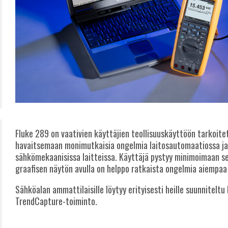
Fluke 289 on vaativien käyttäjien teollisuuskäyttöön tarkoite
havaitsemaan monimutkaisia ongelmia laitosautomaatiossa ja 
sähkömekaanisissa laitteissa. Käyttäjä pystyy minimoimaan s
graafisen näytön avulla on helppo ratkaista ongelmia aiempa
Sähköalan ammattilaisille löytyy erityisesti heille suunnitelt
TrendCapture-toiminto.