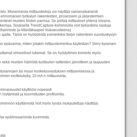
lo. Monenlaisia mittaustietoja voi näyttää samanaikaisesti.
rinomaisen työkalun rakenteiden, prosessien ja järjestelmien
kentelet muiden töiden parissa. Se piirtää mittaukset yhtenä viivana,
kemaa. Sisäisellä TrendCapture-toiminnolla voit tarkastella saatuja
jelmisto ja liitäntäkaapeli lisävarusteena)
 ajalta. Tämä on hyödyllistä esimerkiksi tietyn rakenteen suorituskyvyn
ko epävarma, miten jotakin mittaustoimintoa käytetään? Siirry kyseisen
ttamat virheelliset lukemat. Se on hyödyllinen toiminto myös
sekä muiden häiriöitä tuottavien laitteiden jännitteen ja taajuuden
stusarvojen tai muun kosketusvastuksen mittaamisessa ja
iohmin erottelukyky, 10 mA:n mittausvirta.
ominaisuudet käyttöösi nopeasti
löytämistä ja kuormitusten profilointia.
 toiminnon käyttämistä Voit myös luoda mukautettuja näyttöjä.
tai epälineaarisista kuormista.
lata