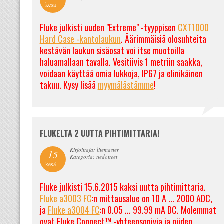
kesä
Fluke julkisti uuden "Extreme" -tyyppisen
CXT1000
Hard Case -kantolaukun
. Äärimmäisiä olosuhteita
kestävän laukun sisäosat voi itse muotoilla
haluamallaan tavalla. Vesitiivis 1 metriin saakka,
voidaan käyttää omia lukkoja, IP67 ja elinikäinen
takuu. Kysy lisää
myymälästämme
!
FLUKELTA 2 UUTTA PIHTIMITTARIA!
Kirjoittaja: litemaster
15
Kategoria: tiedotteet
kesä
Fluke julkisti 15.6.2015 kaksi uutta pihtimittaria.
Fluke a3003 FC
:n mittausalue on 10 A ... 2000 ADC,
ja
Fluke a3004 FC
:n 0.05 ... 99.99 mA DC. Molemmat
ovat Fluke Connect™ -yhteensopivia ja niiden