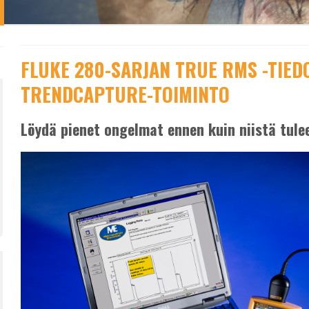
FLUKE 280-SARJAN TRUE RMS -TIED
TRENDCAPTURE-TOIMINTO
Löydä pienet ongelmat ennen kuin niistä tule