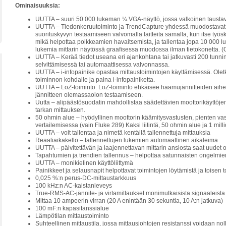
Ominaisuuksia:
UUTTA – suuri 50 000 lukeman ¼ VGA-näyttö, jossa valkoinen taustava
UUTTA – Tiedonkeruutoiminto ja TrendCapture yhdessä muodostavat e
suorituskyvyn testaamiseen valvomalla laitteita samalla, kun itse työs
mikä helpottaa poikkeamien havaitsemista, ja tallentaa jopa 10 000 lu
lukemia mittarin näytössä graafisessa muodossa ilman tietokonetta. (Oh
UUTTA – Kerää tiedot useana eri ajankohtana tai jatkuvasti 200 tunnin
selvittämisessä tai automaattisessa valvonnassa.
UUTTA – i-infopainike opastaa mittaustoimintojen käyttämisessä. Olet
toiminnon kohdalle ja paina i-infopainiketta.
UUTTA – LoZ-toiminto. LoZ-toiminto ehkäisee haamujännitteiden aiheu
jännitteen olemassaolon testaamiseen.
Uutta – alipäästösuodatin mahdollistaa säädettävien moottorikäyttöjen 
tarkan mittauksen.
50 ohmin alue – hyödyllinen moottorin käämitysvastusten, pienten va
vertailemisessa (vain Fluke 289) Kaksi liitintä, 50 ohmin alue ja 1 mill
UUTTA – voit tallentaa ja nimetä kentällä tallennettuja mittauksia
Reaaliaikakello – tallennettujen lukemien automaattinen aikaleima
UUTTA – päivitettävän ja laajennettavan mittarin ansiosta saat uudet 
Tapahtumien ja trendien tallennus – helpottaa satunnaisten ongelmien 
UUTTA – monikielinen käyttöliittymä
Painikkeet ja selausnapit helpottavat toimintojen löytämistä ja toisen
0,025 %:n perus-DC-mittaustarkkuus
100 kHz:n AC-kaistanleveys
True-RMS-AC-jännite- ja virtamittaukset monimutkaisista signaaleista 
Mittaa 10 ampeerin virran (20 A enintään 30 sekuntia, 10 A:n jatkuva)
100 mF:n kapasitanssialue
Lämpötilan mittaustoiminto
Suhteellinen mittaustila, jossa mittausjohtojen resistanssi voidaan nol