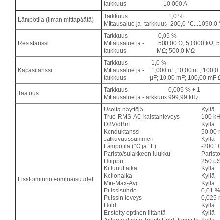
tarkkuus
10 000 A
Tarkkuus
1,0 %
Lämpötila (ilman mittapäätä)
Mittausalue ja -tarkkuus
-200,0 °C...1090,0 °
Tarkkuus
0,05 %
Resistanssi
Mittausalue ja -
500,00 Ω; 5,0000 kΩ; 5
tarkkuus
MΩ; 500,0 MΩ
Tarkkuus
1,0 %
Kapasitanssi
Mittausalue ja -
1,000 nF;10,00 nF; 100,0 
tarkkuus
µF; 10,00 mF; 100,00 mF 
Tarkkuus
0,005 % + 1
Taajuus
Mittausalue ja -tarkkuus
999,99 kHz
Useita näyttöjä
Kyllä
True-RMS-AC-kaistanleveys
100 kH
DBV/dBm
Kyllä
Konduktanssi
50,00 
Jatkuvuussummeri
Kyllä
Lämpötila (°C ja °F)
-200 °C
Paristo/sulakkeen luukku
Paristo
Huippu
250 μ
Kulunut aika
Kyllä
Kellonaika
Kyllä
Lisätoiminnot/-ominaisuudet
Min-Max-Avg
Kyllä
Pulssisuhde
0,01 %
Pulssin leveys
0,025 m
Hold
Kyllä
Eristetty optinen liitäntä
Kyllä
Automaattinen Touch Hold -toiminto
Kyllä