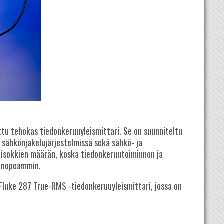
ttu tehokas tiedonkeruuyleismittari. Se on suunniteltu
sähkönjakelujärjestelmissä sekä sähkö- ja
eisokkien määrän, koska tiedonkeruutoiminnon ja
a nopeammin.
u Fluke 287 True-RMS -tiedonkeruuyleismittari, jossa on