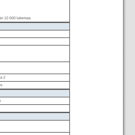
än 10 000 lukemaa
ka 2
os
s