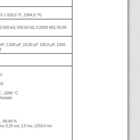
C (-328,0 °F...1994,0 °F)
0 000 kΩ; 500,00 kΩ; 5,0000 MΩ; 50,00
nF; 1,000 µF; 10,00 µF; 100,0 µF; 1000
Ω
z
nS
...1090 °C
/sulake
S
...99,99 %
s; 0,25 ms; 2,5 ms; 1250,0 ms