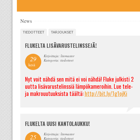
News
TIEDOTTEET
TARJOUKSET
FLUKELTA LISÄVARUSTELINSSEJÄ!
Kirjoittaja: litemaster
29
Kategoria: tiedotteet
kesä
Nyt voit nähdä sen mitä ei voi nähdä! Fluke julkisti 2
uutta lisävarustelinssiä lämpökameroihin. Lue tele-
ja makrouutuuksista täältä:
http://bit.ly/1g1ojKi
FLUKELTA UUSI KANTOLAUKKU!
Kirjoittaja: litemaster
25
Kategoria: tiedotteet