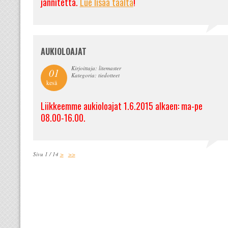
jännitettä.
Lue lisää täältä
!
AUKIOLOAJAT
Kirjoittaja: litemaster
01
Kategoria: tiedotteet
kesä
Liikkeemme aukioloajat 1.6.2015 alkaen: ma-pe
08.00-16.00.
Sivu 1 / 14
>
>>