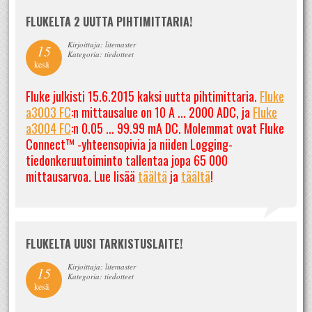
FLUKELTA 2 UUTTA PIHTIMITTARIA!
Kirjoittaja: litemaster
15
Kategoria: tiedotteet
kesä
Fluke julkisti 15.6.2015 kaksi uutta pihtimittaria.
Fluke
a3003 FC
:n mittausalue on 10 A ... 2000 ADC, ja
Fluke
a3004 FC
:n 0.05 ... 99.99 mA DC. Molemmat ovat Fluke
Connect™ -yhteensopivia ja niiden Logging-
tiedonkeruutoiminto tallentaa jopa 65 000
mittausarvoa. Lue lisää
täältä
ja
täältä
!
FLUKELTA UUSI TARKISTUSLAITE!
Kirjoittaja: litemaster
15
Kategoria: tiedotteet
kesä