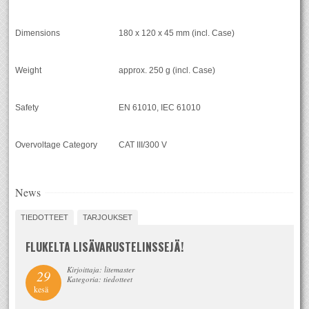
Dimensions
180 x 120 x 45 mm (incl. Case)
Weight
approx. 250 g (incl. Case)
Safety
EN 61010, IEC 61010
Overvoltage Category
CAT III/300 V
News
TIEDOTTEET
TARJOUKSET
FLUKELTA LISÄVARUSTELINSSEJÄ!
Kirjoittaja: litemaster
29
Kategoria: tiedotteet
kesä