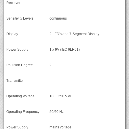
Receiver
Sensitivity Levels
continuous
Display
2 LED's and 7-Segment Display
Power Supply
1 x 9V (IEC 6LR61)
Pollution Degree
2
Transmitter
Operating Voltage
100...250 V AC
Operating Frequency
50/60 Hz
Power Supply
mains voltage