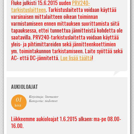
Fluke julkisti 15.6.2015 uuden
PRV240-
tarkistuslaitteen
. Tarkistuslaitetta voidaan käyttää
varsinaisen mittalaitteen oikean toiminnan
varmistamiseen ennen mittauksen suorittamista siitä
tapauksessa, ettei tunnettua jännitteistä kohdetta ole
saatavilla. PRV240-tarkistuslaitetta voidaan käyttää
yleis- ja pihtimittareiden sekä jännitteenkoettimien
ym. toimintakunnon tarkistamiseen. Laite syöttää sekä
AC- että DC-jännitettä.
Lue lisää täältä
!
AUKIOLOAJAT
Kirjoittaja: litemaster
01
Kategoria: tiedotteet
kesä
Liikkeemme aukioloajat 1.6.2015 alkaen: ma-pe 08.00-
16.00.