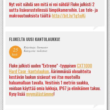
Nyt voit nähdä sen mitä ei voi nähdä! Fluke julkisti 2
uutta lisävarustelinssiä lämpökameroihin. Lue tele- ja
makrouutuuksista täältä:
http://bit.ly/1g1ojKi
FLUKELTA UUSI KANTOLAUKKU!
Kirjoittaja: litemaster
25
Kategoria: tiedotteet
kesä
Fluke julkisti uuden "Extreme" -tyyppisen
CXT1000
Hard Case -kantolaukun
. Äärimmäisiä olosuhteita
kestävän laukun sisäosat voi itse muotoilla
haluamallaan tavalla. Vesitiivis 1 metriin saakka,
voidaan käyttää omia lukkoja, IP67 ja elinikäinen takuu.
Kysy lisää
myymälästämme
!