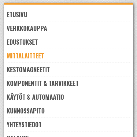
Skip
to
ETUSIVU
navigation
Skip
to
VERKKOKAUPPA
content
EDUSTUKSET
MITTALAITTEET
KESTOMAGNEETIT
KOMPONENTIT & TARVIKKEET
KÄYTÖT & AUTOMAATIO
KUNNOSSAPITO
YHTEYSTIEDOT