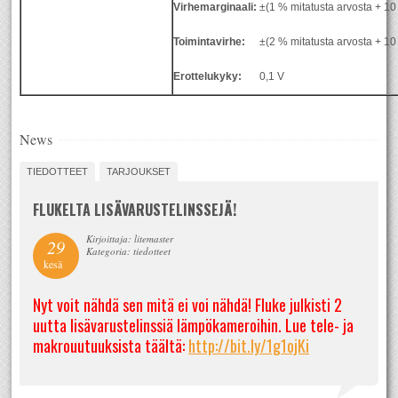
Virhemarginaali:
±(1 % mitatusta arvosta + 1
Toimintavirhe:
±(2 % mitatusta arvosta + 1
Erottelukyky:
0,1 V
News
TIEDOTTEET
TARJOUKSET
FLUKELTA LISÄVARUSTELINSSEJÄ!
Kirjoittaja: litemaster
29
Kategoria: tiedotteet
kesä
Nyt voit nähdä sen mitä ei voi nähdä! Fluke julkisti 2
uutta lisävarustelinssiä lämpökameroihin. Lue tele- ja
makrouutuuksista täältä:
http://bit.ly/1g1ojKi