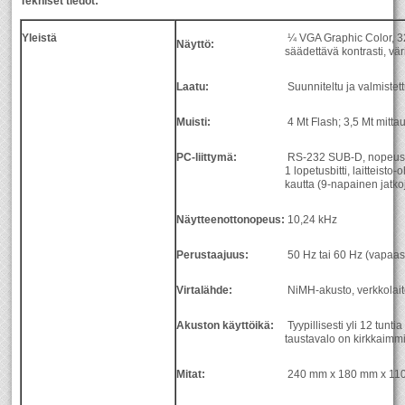
Tekniset tiedot:
Yleistä
¼ VGA Graphic Color, 320
Näyttö:
säädettävä kontrasti, väri
Laatu:
Suunniteltu ja valmiste
Muisti:
4 Mt Flash; 3,5 Mt mittau
PC-liittymä:
RS-232 SUB-D, nopeus 11
1 lopetusbitti, laitteisto
kautta (9-napainen jatko
Näytteenottonopeus:
10,24 kHz
Perustaajuus:
50 Hz tai 60 Hz (vapaast
Virtalähde:
NiMH-akusto, verkkolaite
Akuston käyttöikä:
Tyypillisesti yli 12 tunti
taustavalo on kirkkaimm
Mitat:
240 mm x 180 mm x 11