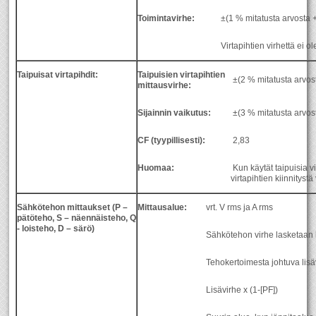
Toimintavirhe:
±(1 % mitatusta arvosta 
Virtapihtien virhettä ei o
Taipuisat virtapihdit:
Taipuisien virtapihtien
±(2 % mitatusta arvos
mittausvirhe:
Sijainnin vaikutus:
±(3 % mitatusta arvos
CF (tyypillisesti):
2,83
Huomaa:
Kun käytät taipuisia vi
virtapihtien kiinnityst
Sähkötehon mittaukset (P –
Mittausalue:
vrt. V rms ja A rms
pätöteho, S – näennäisteho, Q
- loisteho, D – särö)
Sähkötehon virhe lasketaan li
Tehokertoimesta johtuva lisä
Lisävirhe x (1-[PF])