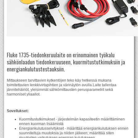
Fluke 1735-tiedonkeruulaite on erinomainen työkalu
sähkönlaadun tiedonkeruuseen, kuormitustutkimuksiin ja
energiankulutustestauksiin.
Mittaukseen tarvittavien kytkentöjen teko käy hetkessä mukana
toimitettavien lenkkivirtapihtien ja värinäytön avulla.Laite tallentaa
jännitehäiriöt, yleisimmät sähkömittausten perusparametrit sekä
harmoniset yliaallot.
Sovellukset:
Kuormitustutkimukset - järjestelmän kapasiteetin määrittäminen
ennen kuorman lisäämistä
Energiankulutusselvitykset - määrittää energiankulutuksen ennen
suunniteltuja muutoksia ja niiden jälkeen; määrittää siten
muutosten vaikutuksen energian kulutukseen