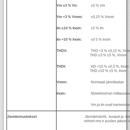
Vm ≥3 % Vn:
±5 % Vm
Vm <3 % Vnom:
±0,15 % Vnom
Im ≥10 % Inom:
±5 % Im
Im <10 % Inom:
±0 5 % Inom
THDV:
THD <3 % ±0,15 %, Vn
THD ≥3 % ±5 %, Vnom
THDI:
HD <10 % ±0,5 %, Inom
THD ≥10 % ±5 %, Inom
Vnom:
Normaali jännitealue
Inom:
Nimellisvirran mittausal
Vm ja Im ovat harmonisen
Jännitemuutokset
Jännitehäiriöt, -kuopat ja -k
virheet rms:n puolen jakson s