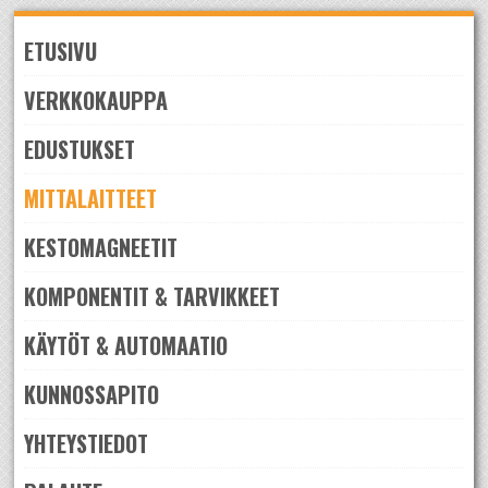
Skip
to
ETUSIVU
navigation
Skip
to
VERKKOKAUPPA
content
EDUSTUKSET
MITTALAITTEET
KESTOMAGNEETIT
KOMPONENTIT & TARVIKKEET
KÄYTÖT & AUTOMAATIO
KUNNOSSAPITO
YHTEYSTIEDOT