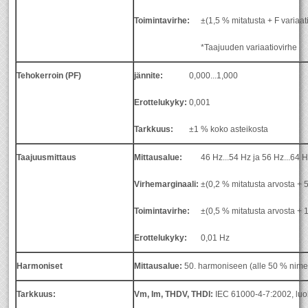
Toimintavirhe:
±(1,5 % mitatusta + F variaa
*Taajuuden variaatiovirhe
Tehokerroin (PF)
jännite:
0,000...1,000
Erottelukyky:
0,001
Tarkkuus:
±1 % koko asteikosta
Taajuusmittaus
Mittausalue:
46 Hz...54 Hz ja 56 Hz...64 
Virhemarginaali:
±(0,2 % mitatusta arvosta + 
Toimintavirhe:
±(0,5 % mitatusta arvosta + 
Erottelukyky:
0,01 Hz
Harmoniset
Mittausalue:
50. harmoniseen (alle 50 % nimel
Tarkkuus:
Vm, Im, THDV, THDI:
IEC 61000-4-7:2002, luok