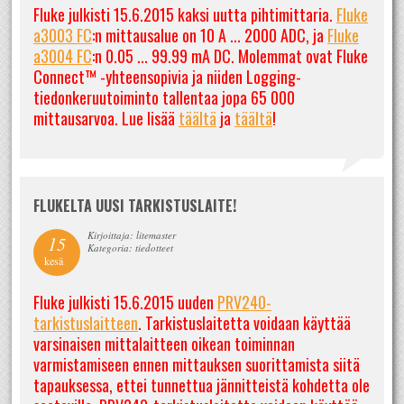
Fluke julkisti 15.6.2015 kaksi uutta pihtimittaria.
Fluke
a3003 FC
:n mittausalue on 10 A ... 2000 ADC, ja
Fluke
a3004 FC
:n 0.05 ... 99.99 mA DC. Molemmat ovat Fluke
Connect™ -yhteensopivia ja niiden Logging-
tiedonkeruutoiminto tallentaa jopa 65 000
mittausarvoa. Lue lisää
täältä
ja
täältä
!
FLUKELTA UUSI TARKISTUSLAITE!
Kirjoittaja: litemaster
15
Kategoria: tiedotteet
kesä
Fluke julkisti 15.6.2015 uuden
PRV240-
tarkistuslaitteen
. Tarkistuslaitetta voidaan käyttää
varsinaisen mittalaitteen oikean toiminnan
varmistamiseen ennen mittauksen suorittamista siitä
tapauksessa, ettei tunnettua jännitteistä kohdetta ole