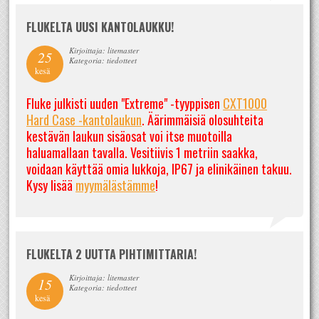
FLUKELTA UUSI KANTOLAUKKU!
Kirjoittaja: litemaster
25
Kategoria: tiedotteet
kesä
Fluke julkisti uuden "Extreme" -tyyppisen
CXT1000
Hard Case -kantolaukun
. Äärimmäisiä olosuhteita
kestävän laukun sisäosat voi itse muotoilla
haluamallaan tavalla. Vesitiivis 1 metriin saakka,
voidaan käyttää omia lukkoja, IP67 ja elinikäinen takuu.
Kysy lisää
myymälästämme
!
FLUKELTA 2 UUTTA PIHTIMITTARIA!
Kirjoittaja: litemaster
15
Kategoria: tiedotteet
kesä