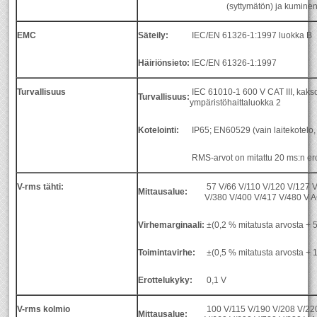
(syttymätön) ja kumine
EMC
Säteily:
IEC/EN 61326-1:1997 luokka B
Häiriönsieto:
IEC/EN 61326-1:1997
Turvallisuus
IEC 61010-1 600 V CAT III, kaksois
Turvallisuus:
ympäristöhaittaluokka 2
Kotelointi:
IP65; EN60529 (vain laitekotelo,
RMS-arvot on mitattu 20 ms:n ero
V-rms tähti:
57 V/66 V/110 V/120 V/127 V
Mittausalue:
V/380 V/400 V/417 V/480 V 
Virhemarginaali:
±(0,2 % mitatusta arvosta + 
Toimintavirhe:
±(0,5 % mitatusta arvosta + 
Erottelukyky:
0,1 V
V-rms kolmio
100 V/115 V/190 V/208 V/22
Mittausalue: