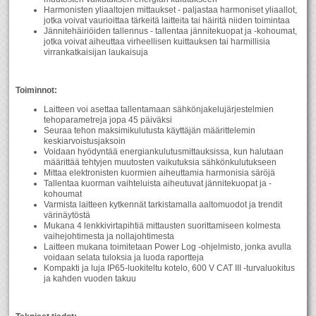
Harmonisten yliaaltojen mittaukset - paljastaa harmoniset yliaallot,
jotka voivat vaurioittaa tärkeitä laitteita tai häiritä niiden toimintaa
Jännitehäiriöiden tallennus - tallentaa jännitekuopat ja -kohoumat,
jotka voivat aiheuttaa virheellisen kuittauksen tai harmillisia
virrankatkaisijan laukaisuja
Toiminnot:
Laitteen voi asettaa tallentamaan sähkönjakelujärjestelmien
tehoparametreja jopa 45 päiväksi
Seuraa tehon maksimikulutusta käyttäjän määrittelemin
keskiarvoistusjaksoin
Voidaan hyödyntää energiankulutusmittauksissa, kun halutaan
määrittää tehtyjen muutosten vaikutuksia sähkönkulutukseen
Mittaa elektronisten kuormien aiheuttamia harmonisia säröjä
Tallentaa kuorman vaihteluista aiheutuvat jännitekuopat ja -
kohoumat
Varmista laitteen kytkennät tarkistamalla aaltomuodot ja trendit
värinäytöstä
Mukana 4 lenkkivirtapihtiä mittausten suorittamiseen kolmesta
vaihejohtimesta ja nollajohtimesta
Laitteen mukana toimitetaan Power Log -ohjelmisto, jonka avulla
voidaan selata tuloksia ja luoda raportteja
Kompakti ja luja IP65-luokiteltu kotelo, 600 V CAT III -turvaluokitus
ja kahden vuoden takuu