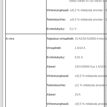
V/660 V/690 V/720 V/830 V 
Virhemarginaali:
±(0,2 % mitatusta arvosta + 
Toimintavirhe:
±(0,5 % mitatusta arvosta + 
Erottelukyky:
0,1 V
A-rms
Taipuisat virtapihdit:
15 A/150 A/3000 A rms (si
Virtapihdit:
1 A/10 A
Erottelukyky:
0,01 A
Alueet
150 A/3000 A ja 1 A/10 A
Virhemarginaali:
±(0,5 % mitatusta arvost
Toimintavirhe:
±(1 % mitatusta arvosta 
Alueet
15 A
Virhemarginaali:
±(0,5 % mitatusta arvost