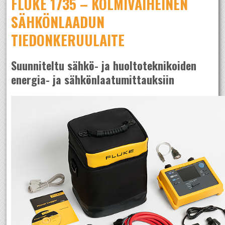
FLUKE 1735 – KOLMIVAIHEINEN
SÄHKÖNLAADUN
TIEDONKERUULAITE
Suunniteltu sähkö- ja huoltoteknikoiden
energia- ja sähkönlaatumittauksiin