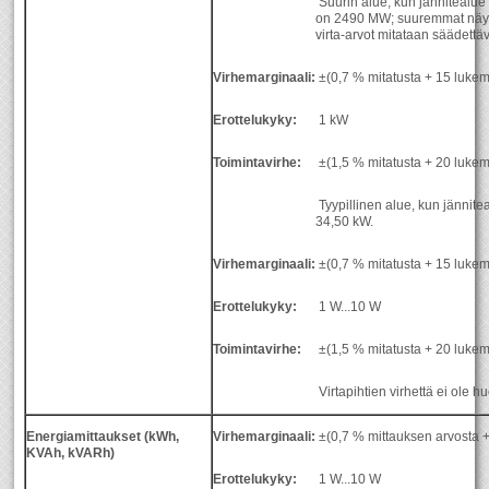
Suurin alue, kun jännitealue 
on 2490 MW; suuremmat näytt
virta-arvot mitataan säädettä
Virhemarginaali:
±(0,7 % mitatusta + 15 luke
Erottelukyky:
1 kW
Toimintavirhe:
±(1,5 % mitatusta + 20 luke
Tyypillinen alue, kun jännitea
34,50 kW.
Virhemarginaali:
±(0,7 % mitatusta + 15 luke
Erottelukyky:
1 W...10 W
Toimintavirhe:
±(1,5 % mitatusta + 20 luke
Virtapihtien virhettä ei ole h
Energiamittaukset (kWh,
Virhemarginaali:
±(0,7 % mittauksen arvosta +
KVAh, kVARh)
Erottelukyky:
1 W...10 W