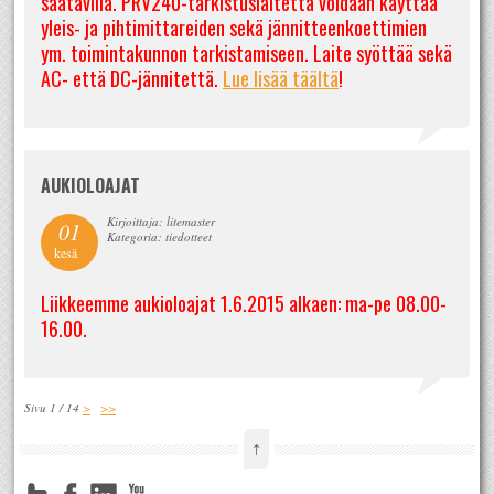
saatavilla. PRV240-tarkistuslaitetta voidaan käyttää
yleis- ja pihtimittareiden sekä jännitteenkoettimien
ym. toimintakunnon tarkistamiseen. Laite syöttää sekä
AC- että DC-jännitettä.
Lue lisää täältä
!
AUKIOLOAJAT
Kirjoittaja: litemaster
01
Kategoria: tiedotteet
kesä
Liikkeemme aukioloajat 1.6.2015 alkaen: ma-pe 08.00-
16.00.
Sivu 1 / 14
>
>>
↑