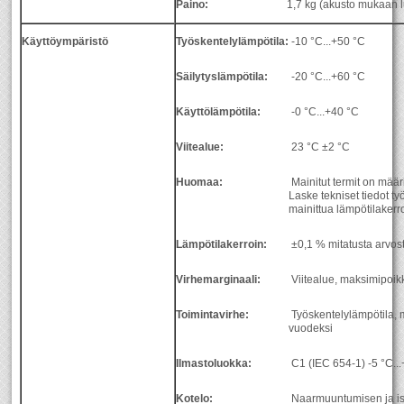
Paino:
1,7 kg (akusto mukaan l
Käyttöympäristö
Työskentelylämpötila:
-10 °C...+50 °C
Säilytyslämpötila:
-20 °C...+60 °C
Käyttölämpötila:
-0 °C...+40 °C
Viitealue:
23 °C ±2 °C
Huomaa:
Mainitut termit on määr
Laske tekniset tiedot t
mainittua lämpötilakerro
Lämpötilakerroin:
±0,1 % mitatusta arvosta
Virhemarginaali:
Viitealue, maksimipoi
Toimintavirhe:
Työskentelylämpötila,
vuodeksi
Ilmastoluokka:
C1 (IEC 654-1) -5 °C...
Kotelo:
Naarmuuntumisen ja is