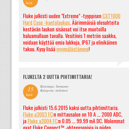
kesä
Fluke julkisti uuden "Extreme" -tyyppisen
CXT1000
Hard Case -kantolaukun
. Äärimmäisiä olosuhteita
kestävän laukun sisäosat voi itse muotoilla
haluamallaan tavalla. Vesitiivis 1 metriin saakka,
voidaan käyttää omia lukkoja, IP67 ja elinikäinen
takuu. Kysy lisää
myymälästämme
!
FLUKELTA 2 UUTTA PIHTIMITTARIA!
Kirjoittaja: litemaster
15
Kategoria: tiedotteet
kesä
Fluke julkisti 15.6.2015 kaksi uutta pihtimittaria.
Fluke a3003 FC
:n mittausalue on 10 A ... 2000 ADC,
ja
Fluke a3004 FC
:n 0.05 ... 99.99 mA DC. Molemmat
ovat Fluke Connect™ -yhteensopivia ja niiden