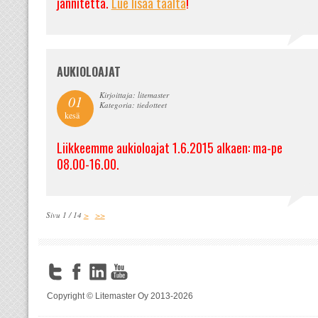
jännitettä.
Lue lisää täältä
!
AUKIOLOAJAT
Kirjoittaja: litemaster
01
Kategoria: tiedotteet
kesä
Liikkeemme aukioloajat 1.6.2015 alkaen: ma-pe
08.00-16.00.
Sivu 1 / 14
>
>>
Copyright © Litemaster Oy 2013-2026