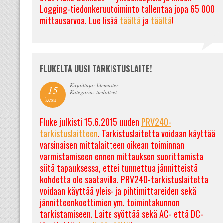
Logging-tiedonkeruutoiminto tallentaa jopa 65 000
mittausarvoa. Lue lisää
täältä
ja
täältä
!
FLUKELTA UUSI TARKISTUSLAITE!
Kirjoittaja: litemaster
15
Kategoria: tiedotteet
kesä
Fluke julkisti 15.6.2015 uuden
PRV240-
tarkistuslaitteen
. Tarkistuslaitetta voidaan käyttää
varsinaisen mittalaitteen oikean toiminnan
varmistamiseen ennen mittauksen suorittamista
siitä tapauksessa, ettei tunnettua jännitteistä
kohdetta ole saatavilla. PRV240-tarkistuslaitetta
voidaan käyttää yleis- ja pihtimittareiden sekä
jännitteenkoettimien ym. toimintakunnon
tarkistamiseen. Laite syöttää sekä AC- että DC-