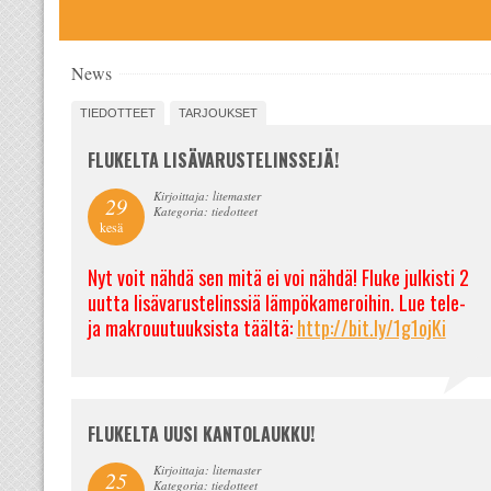
News
TIEDOTTEET
TARJOUKSET
FLUKELTA LISÄVARUSTELINSSEJÄ!
Kirjoittaja: litemaster
29
Kategoria: tiedotteet
kesä
Nyt voit nähdä sen mitä ei voi nähdä! Fluke julkisti 2
uutta lisävarustelinssiä lämpökameroihin. Lue tele-
ja makrouutuuksista täältä:
http://bit.ly/1g1ojKi
FLUKELTA UUSI KANTOLAUKKU!
Kirjoittaja: litemaster
25
Kategoria: tiedotteet