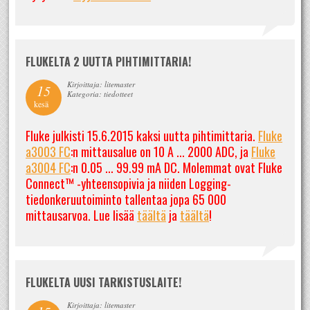
FLUKELTA 2 UUTTA PIHTIMITTARIA!
Kirjoittaja: litemaster
15
Kategoria: tiedotteet
kesä
Fluke julkisti 15.6.2015 kaksi uutta pihtimittaria.
Fluke
a3003 FC
:n mittausalue on 10 A ... 2000 ADC, ja
Fluke
a3004 FC
:n 0.05 ... 99.99 mA DC. Molemmat ovat Fluke
Connect™ -yhteensopivia ja niiden Logging-
tiedonkeruutoiminto tallentaa jopa 65 000
mittausarvoa. Lue lisää
täältä
ja
täältä
!
FLUKELTA UUSI TARKISTUSLAITE!
Kirjoittaja: litemaster