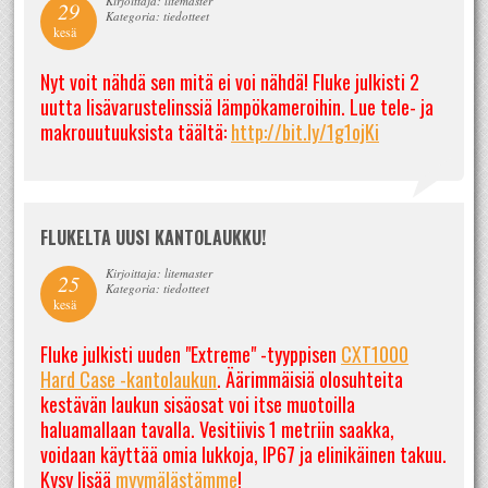
Kirjoittaja: litemaster
29
Kategoria: tiedotteet
kesä
Nyt voit nähdä sen mitä ei voi nähdä! Fluke julkisti 2
uutta lisävarustelinssiä lämpökameroihin. Lue tele- ja
makrouutuuksista täältä:
http://bit.ly/1g1ojKi
FLUKELTA UUSI KANTOLAUKKU!
Kirjoittaja: litemaster
25
Kategoria: tiedotteet
kesä
Fluke julkisti uuden "Extreme" -tyyppisen
CXT1000
Hard Case -kantolaukun
. Äärimmäisiä olosuhteita
kestävän laukun sisäosat voi itse muotoilla
haluamallaan tavalla. Vesitiivis 1 metriin saakka,
voidaan käyttää omia lukkoja, IP67 ja elinikäinen takuu.
Kysy lisää
myymälästämme
!