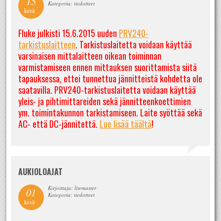
15
Kategoria: tiedotteet
kesä
Fluke julkisti 15.6.2015 uuden
PRV240-
tarkistuslaitteen
. Tarkistuslaitetta voidaan käyttää
varsinaisen mittalaitteen oikean toiminnan
varmistamiseen ennen mittauksen suorittamista siitä
tapauksessa, ettei tunnettua jännitteistä kohdetta ole
saatavilla. PRV240-tarkistuslaitetta voidaan käyttää
yleis- ja pihtimittareiden sekä jännitteenkoettimien
ym. toimintakunnon tarkistamiseen. Laite syöttää sekä
AC- että DC-jännitettä.
Lue lisää täältä
!
AUKIOLOAJAT
Kirjoittaja: litemaster
01
Kategoria: tiedotteet
kesä