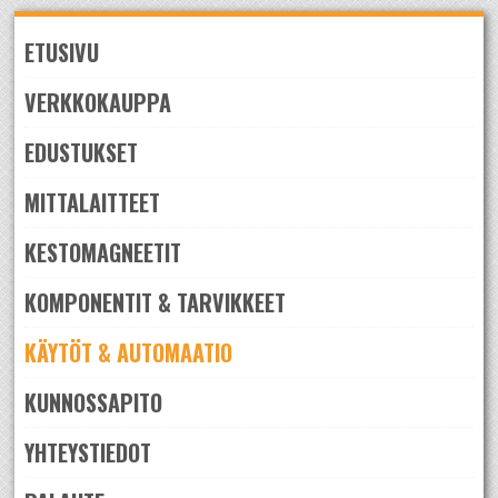
Skip
to
ETUSIVU
navigation
Skip
to
VERKKOKAUPPA
content
EDUSTUKSET
MITTALAITTEET
KESTOMAGNEETIT
KOMPONENTIT & TARVIKKEET
KÄYTÖT & AUTOMAATIO
KUNNOSSAPITO
YHTEYSTIEDOT