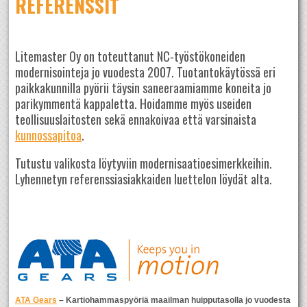
REFERENSSIT
Litemaster Oy on toteuttanut NC-työstökoneiden
modernisointeja jo vuodesta 2007. Tuotantokäytössä eri
paikkakunnilla pyörii täysin saneeraamiamme koneita jo
parikymmentä kappaletta. Hoidamme myös useiden
teollisuuslaitosten sekä ennakoivaa että varsinaista
kunnossapitoa
.
Tutustu valikosta löytyviin modernisaatioesimerkkeihin.
Lyhennetyn referenssiasiakkaiden luettelon löydät alta.
ATA Gears
– Kartiohammaspyöriä maailman huipputasolla jo vuodesta