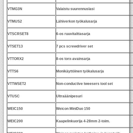
VTMG3N
Valaistu suurennuslasi
VTMUS2
Lähiverkon työkalusarja
VTSCRSET8
6-os ruuvitalttasarja
VTSET13
7 pcs screwdriver set
VTTORX2
8-os torx-avainsarja
VTTS6
Monikäyttöinen työkalusarja
VTTWSET2
Non-conductive tweesers tool set
VTUSC
Ultraäänipesuri
WEIC150
Weicon MiniDuo 150
WEIC200
Kaapelinkuorija 4-28mm 2-toim.