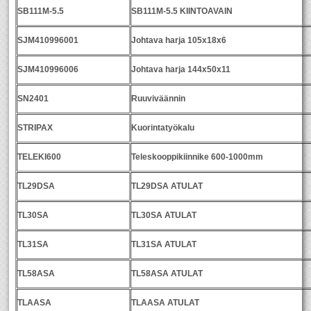
SB111M-5.5
SB111M-5.5 KIINTOAVAIN
SJM410996001
Johtava harja 105x18x6
SJM410996006
Johtava harja 144x50x11
SN2401
Ruuviväännin
STRIPAX
Kuorintatyökalu
TELEKI600
Teleskooppikiinnike 600-1000mm
TL29DSA
TL29DSA ATULAT
TL30SA
TL30SA ATULAT
TL31SA
TL31SA ATULAT
TL58ASA
TL58ASA ATULAT
TLAASA
TLAASA ATULAT