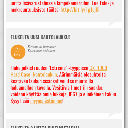
uutta lisävarustelinssiä lämpökameroihin. Lue tele- ja
makrouutuuksista täältä:
http://bit.ly/1g1ojKi
FLUKELTA UUSI KANTOLAUKKU!
Kirjoittaja: litemaster
25
Kategoria: tiedotteet
kesä
Fluke julkisti uuden "Extreme" -tyyppisen
CXT1000
Hard Case -kantolaukun
. Äärimmäisiä olosuhteita
kestävän laukun sisäosat voi itse muotoilla
haluamallaan tavalla. Vesitiivis 1 metriin saakka,
voidaan käyttää omia lukkoja, IP67 ja elinikäinen takuu.
Kysy lisää
myymälästämme
!