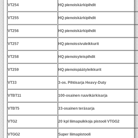
VT254
HQ pienoiskärkipihdit
VT255
HQ pienoiskärkipihdit
VT256
HQ pienoiskärkipihdit
VT257
HQ pienoissivuleikkurit
VT258
HQ pienoisyleispihdit
VT259
HQ pienoispäätyleikkurit
VT33
3-os. Pihtisarja Heavy-Duty
VTBT11
100-osainen ruuvikärkisarja
VTBT5
33-osainen teräsarja
VTG2
20 kpl liimapuikkoja pistooli VTGG2
VTGG2
Super liimapistooli