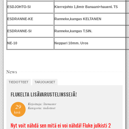
ESDJOHTO-SI
Kierrejohto 1,8mtr Banaani+hauenl. TS
ESDRANNE-KE
Ranneke,kangas KELTANEN
ESDRANNE-SI
Ranneke,kangas T.SIN.
NE-10
Neppari 10mm. Uros
News
TIEDOTTEET
TARJOUKSET
FLUKELTA LISÄVARUSTELINSSEJÄ!
Kirjoittaja: litemaster
29
Kategoria: tiedotteet
kesä
Nyt voit nähdä sen mitä ei voi nähdä! Fluke julkisti 2