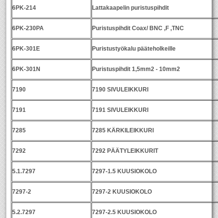
6PK-214
Lattakaapelin puristuspihdit
6PK-230PA
Puristuspihdit Coax/ BNC ,F ,TNC
6PK-301E
Puristustyökalu pääteholkeille
6PK-301N
Puristuspihdit 1,5mm2 - 10mm2
7190
7190 SIVULEIKKURI
7191
7191 SIVULEIKKURI
7285
7285 KÄRKILEIKKURI
7292
7292 PÄÄTYLEIKKURIT
5.1.7297
7297-1.5 KUUSIOKOLO
7297-2
7297-2 KUUSIOKOLO
5.2.7297
7297-2.5 KUUSIOKOLO