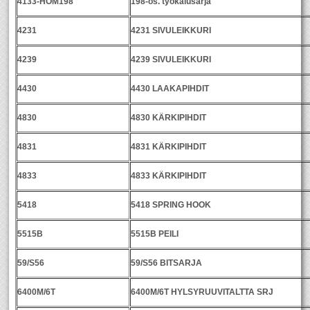
4133-HOM198
198-os. työkalusarja
4231
4231 SIVULEIKKURI
4239
4239 SIVULEIKKURI
4430
4430 LAAKAPIHDIT
4830
4830 KÄRKIPIHDIT
4831
4831 KÄRKIPIHDIT
4833
4833 KÄRKIPIHDIT
5418
5418 SPRING HOOK
5515B
5515B PEILI
59/S56
59/S56 BITSARJA
6400M/6T
6400M/6T HYLSYRUUVITALTTA SRJ