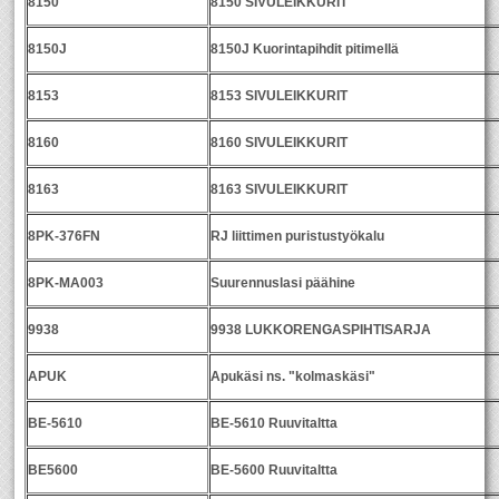
8150
8150 SIVULEIKKURIT
8150J
8150J Kuorintapihdit pitimellä
8153
8153 SIVULEIKKURIT
8160
8160 SIVULEIKKURIT
8163
8163 SIVULEIKKURIT
8PK-376FN
RJ liittimen puristustyökalu
8PK-MA003
Suurennuslasi päähine
9938
9938 LUKKORENGASPIHTISARJA
APUK
Apukäsi ns. "kolmaskäsi"
BE-5610
BE-5610 Ruuvitaltta
BE5600
BE-5600 Ruuvitaltta