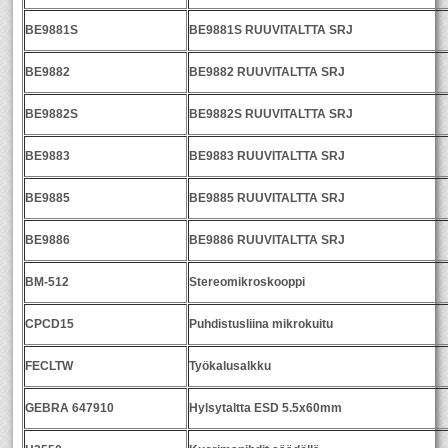
BE9881S
BE9881S RUUVITALTTA SRJ
BE9882
BE9882 RUUVITALTTA SRJ
BE9882S
BE9882S RUUVITALTTA SRJ
BE9883
BE9883 RUUVITALTTA SRJ
BE9885
BE9885 RUUVITALTTA SRJ
BE9886
BE9886 RUUVITALTTA SRJ
BM-512
Stereomikroskooppi
CPCD15
Puhdistusliina mikrokuitu
FECLTW
Työkalusalkku
GEBRA 647910
Hylsytaltta ESD 5.5x60mm