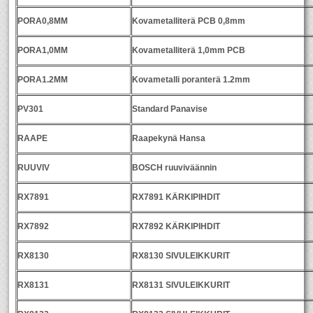
PORA0,8MM
Kovametalliterä PCB 0,8mm
PORA1,0MM
Kovametalliterä 1,0mm PCB
PORA1.2MM
Kovametalli poranterä 1.2mm
PV301
Standard Panavise
RAAPE
Raapekynä Hansa
RUUVIV
BOSCH ruuviväännin
RX7891
RX7891 KÄRKIPIHDIT
RX7892
RX7892 KÄRKIPIHDIT
RX8130
RX8130 SIVULEIKKURIT
RX8131
RX8131 SIVULEIKKURIT