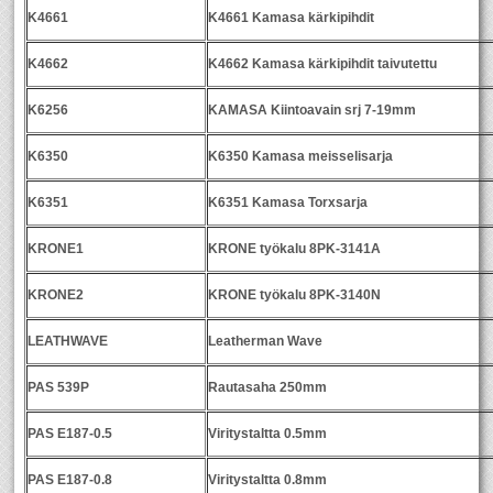
K4661
K4661 Kamasa kärkipihdit
K4662
K4662 Kamasa kärkipihdit taivutettu
K6256
KAMASA Kiintoavain srj 7-19mm
K6350
K6350 Kamasa meisselisarja
K6351
K6351 Kamasa Torxsarja
KRONE1
KRONE työkalu 8PK-3141A
KRONE2
KRONE työkalu 8PK-3140N
LEATHWAVE
Leatherman Wave
PAS 539P
Rautasaha 250mm
PAS E187-0.5
Viritystaltta 0.5mm
PAS E187-0.8
Viritystaltta 0.8mm