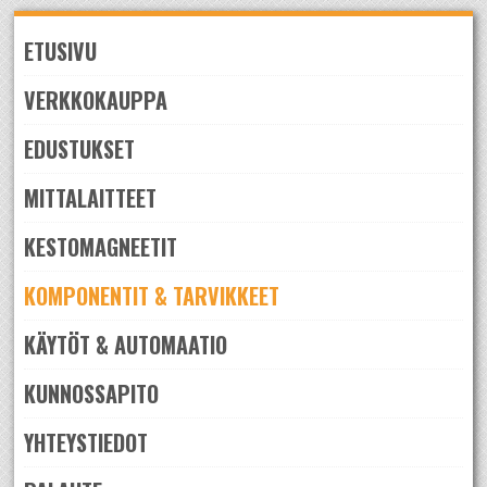
Skip
to
ETUSIVU
navigation
Skip
to
VERKKOKAUPPA
content
EDUSTUKSET
MITTALAITTEET
KESTOMAGNEETIT
KOMPONENTIT & TARVIKKEET
KÄYTÖT & AUTOMAATIO
KUNNOSSAPITO
YHTEYSTIEDOT