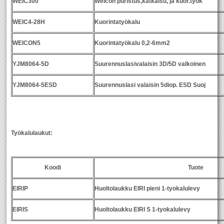
WEIC300
Weicon puristus,katkaisu, ja kuor.työk
WEIC4-28H
Kuorintatyökalu
WEICON5
Kuorintatyökalu 0,2-6mm2
YJM8064-5D
Suurennuslasivalaisin 3D/5D valkoinen
YJM8064-5ESD
Suurennuslasi valaisin 5diop. ESD Suoj
Työkalulaukut:
Koodi
Tuote
EIRIP
Huoltolaukku EIRI pieni 1-tyokalulevy
EIRIS
Huoltolaukku EIRI S 1-tyokalulevy