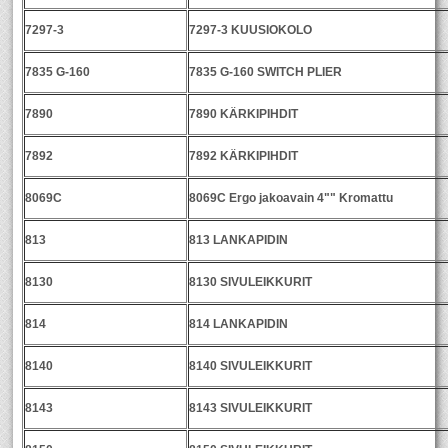
7297-3
7297-3 KUUSIOKOLO
7835 G-160
7835 G-160 SWITCH PLIER
7890
7890 KÄRKIPIHDIT
7892
7892 KÄRKIPIHDIT
8069C
8069C Ergo jakoavain 4"" Kromattu
813
813 LANKAPIDIN
8130
8130 SIVULEIKKURIT
814
814 LANKAPIDIN
8140
8140 SIVULEIKKURIT
8143
8143 SIVULEIKKURIT