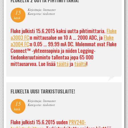
FLUKELTA 2 UUTTA PIHTIMITTARIA!
Kirjoittaja: litemaster
15
Kategoria: tiedotteet
kesä
Fluke julkisti 15.6.2015 kaksi uutta pihtimittaria.
Fluke
a3003 FC
:n mittausalue on 10 A ... 2000 ADC, ja
Fluke
a3004 FC
:n 0.05 ... 99.99 mA DC. Molemmat ovat Fluke
Connect™ -yhteensopivia ja niiden Logging-
tiedonkeruutoiminto tallentaa jopa 65 000
mittausarvoa. Lue lisää
täältä
ja
täältä
!
FLUKELTA UUSI TARKISTUSLAITE!
Kirjoittaja: litemaster
15
Kategoria: tiedotteet
kesä
Fluke julkisti 15.6.2015 uuden
PRV240-