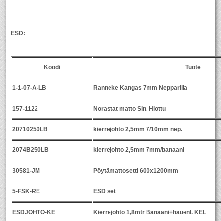
ESD:
Koodi
Tuote
1-1-07-A-LB
Ranneke Kangas 7mm Nepparilla
157-1122
Norastat matto Sin. Hiottu
20710250LB
kierrejohto 2,5mm 7/10mm nep.
2074B250LB
kierrejohto 2,5mm 7mm/banaani
30581-JM
Pöytämattosetti 600x1200mm
5-FSK-RE
ESD set
ESDJOHTO-KE
Kierrejohto 1,8mtr Banaani+hauenl. KEL