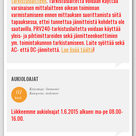
tarkistuslaitteen
. Tarkistuslaitetta voidaan käyttää
varsinaisen mittalaitteen oikean toiminnan
varmistamiseen ennen mittauksen suorittamista siitä
tapauksessa, ettei tunnettua jännitteistä kohdetta ole
saatavilla. PRV240-tarkistuslaitetta voidaan käyttää
yleis- ja pihtimittareiden sekä jännitteenkoettimien
ym. toimintakunnon tarkistamiseen. Laite syöttää sekä
AC- että DC-jännitettä.
Lue lisää täältä
!
AUKIOLOAJAT
Kirjoittaja: litemaster
01
Kategoria: tiedotteet
kesä
Liikkeemme aukioloajat 1.6.2015 alkaen: ma-pe 08.00-
16.00.