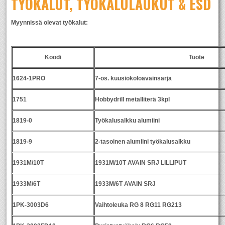
TYÖKALUT, TYÖKALULAUKUT & ESD
Myynnissä olevat työkalut:
Koodi
Tuote
1624-1PRO
7-os. kuusiokoloavainsarja
1751
Hobbydrill metalliterä 3kpl
1819-0
Työkalusalkku alumiini
1819-9
2-tasoinen alumiini työkalusalkku
1931M/10T
1931M/10T AVAIN SRJ LILLIPUT
1933M/6T
1933M/6T AVAIN SRJ
1PK-3003D6
Vaihtoleuka RG 8 RG11 RG213