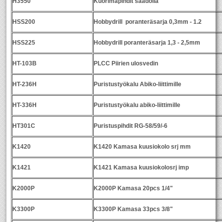
H3550
Kuorimapihdit säädöllä
HSS200
Hobbydrill poranteräsarja 0,3mm - 1.2
HSS225
Hobbydrill poranteräsarja 1,3 - 2,5mm
HT-103B
PLCC Piirien ulosvedin
HT-236H
Puristustyökalu Abiko-liittimille
HT-336H
Puristustyökalu abiko-liittimille
HT301C
Puristuspihdit RG-58/59/-6
K1420
K1420 Kamasa kuusiokolo srj mm
K1421
K1421 Kamasa kuusiokolosrj imp
K2000P
K2000P Kamasa 20pcs 1/4"
K3300P
K3300P Kamasa 33pcs 3/8"