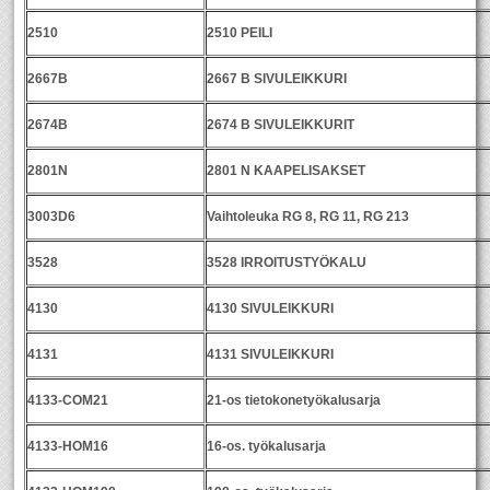
2510
2510 PEILI
2667B
2667 B SIVULEIKKURI
2674B
2674 B SIVULEIKKURIT
2801N
2801 N KAAPELISAKSET
3003D6
Vaihtoleuka RG 8, RG 11, RG 213
3528
3528 IRROITUSTYÖKALU
4130
4130 SIVULEIKKURI
4131
4131 SIVULEIKKURI
4133-COM21
21-os tietokonetyökalusarja
4133-HOM16
16-os. työkalusarja